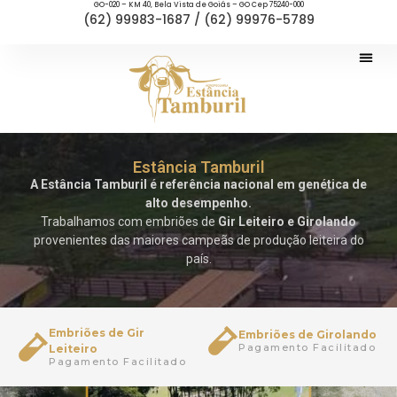
GO-020 – KM 40, Bela Vista de Goiás – GO Cep 75240-000
(62) 99983-1687 / (62) 99976-5789
Estância Tamburil
A Estância Tamburil é referência nacional em genética de
alto desempenho.
Trabalhamos com embriões de
Gir Leiteiro e Girolando
provenientes das maiores campeãs de produção leiteira do
país.
Embriões de Gir
Embriões de Girolando
Pagamento Facilitado
Leiteiro
Pagamento Facilitado