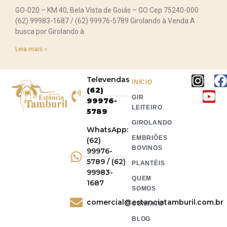
GO-020 – KM 40, Bela Vista de Goiás – GO Cep 75240-000
(62) 99983-1687 / (62) 99976-5789 Girolando à Venda A
busca por Girolando à
Leia mais »
Televendas
INÍCIO
(62)
GIR
99976-
LEITEIRO
5789
GIROLANDO
WhatsApp:
EMBRIÕES
(62)
BOVINOS
99976-
5789 / (62)
PLANTÉIS
99983-
QUEM
1687
SOMOS
comercial@estanciatamburil.com.br
CONTATO
BLOG