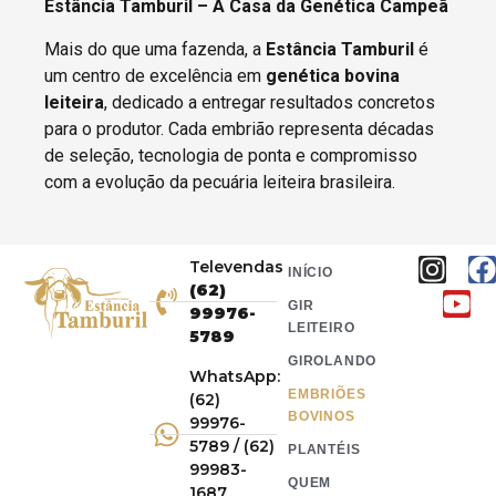
Estância Tamburil – A Casa da Genética Campeã
Mais do que uma fazenda, a
Estância Tamburil
é
um centro de excelência em
genética bovina
leiteira
, dedicado a entregar resultados concretos
para o produtor. Cada embrião representa décadas
de seleção, tecnologia de ponta e compromisso
com a evolução da pecuária leiteira brasileira.
Televendas
INÍCIO
(62)
GIR
99976-
LEITEIRO
5789
GIROLANDO
WhatsApp:
EMBRIÕES
(62)
BOVINOS
99976-
5789 / (62)
PLANTÉIS
99983-
QUEM
1687