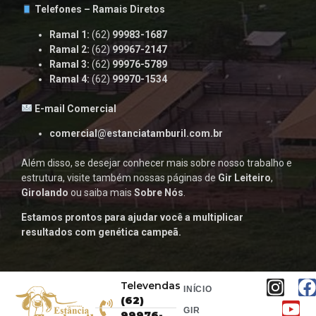
Telefones – Ramais Diretos
Ramal 1:
(62)
99983-1687
Ramal 2:
(62)
99967-2147
Ramal 3:
(62)
99976-5789
Ramal 4:
(62)
99970-1534
E-mail Comercial
comercial@estanciatamburil.com.br
Além disso, se desejar conhecer mais sobre nosso trabalho e
estrutura, visite também nossas páginas de
Gir Leiteiro
,
Girolando
ou saiba mais
Sobre Nós
.
Estamos prontos para ajudar você a multiplicar
resultados com genética campeã.
Televendas
INÍCIO
(62)
GIR
99976-