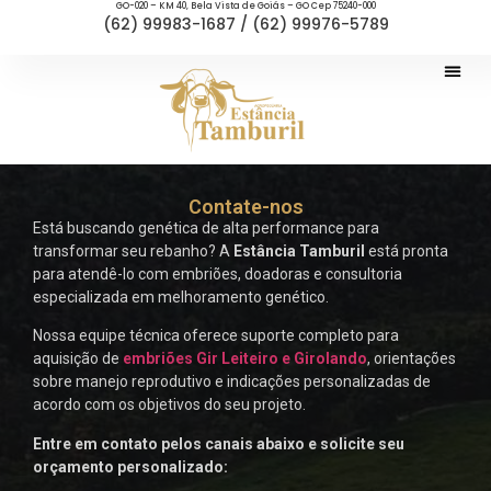
GO-020 – KM 40, Bela Vista de Goiás – GO Cep 75240-000
(62) 99983-1687 / (62) 99976-5789
Contate-nos
Está buscando genética de alta performance para
transformar seu rebanho? A
Estância Tamburil
está pronta
para atendê-lo com embriões, doadoras e consultoria
especializada em melhoramento genético.
Nossa equipe técnica oferece suporte completo para
aquisição de
embriões Gir Leiteiro e Girolando
, orientações
sobre manejo reprodutivo e indicações personalizadas de
acordo com os objetivos do seu projeto.
Entre em contato pelos canais abaixo e solicite seu
orçamento personalizado: