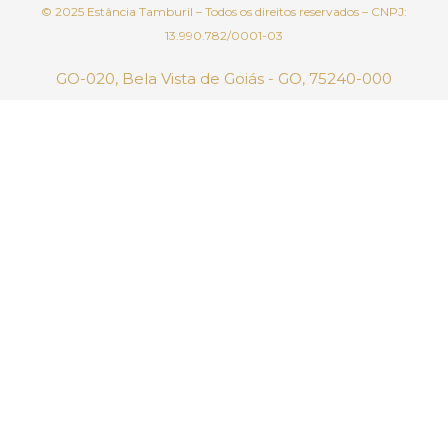
© 2025 Estância Tamburil – Todos os direitos reservados – CNPJ:
13.990.782/0001-03
GO-020, Bela Vista de Goiás - GO, 75240-000