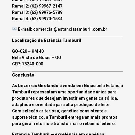
Ramal 2: (62) 99967-2147
Ramal 3: (62) 99976-5789
Ramal 4: (62) 99970-1534
E-mail:
comercial@estanciatamburil.com.br
Localização da Estância Tamburil
GO-020 – KM 40
Bela Vista de Goiás – GO
CEP: 75240-000
Conclusão
As
bezerras Girolando à venda em Goiás
pela Estância
Tamburil representam uma oportunidade única para
produtores que desejam investir em genética sólida,
adaptada e orientada para alta produção de leite.
Com seleção criteriosa, genética consistente e
suporte técnico, a Tamburil entrega animais prontos
para gerar retorno e transformar o rebanho leiteiro.
Estância Tamburil — excelência em genética