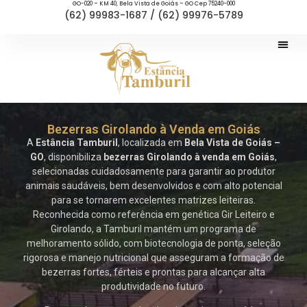
GO-020 – KM 40, Bela Vista de Goiás – GO Cep 75240-000
(62) 99983-1687 / (62) 99976-5789
Bezerras Girolando à Venda em Goiás
A
Estância Tamburil
, localizada em
Bela Vista de Goiás –
GO
, disponibiliza
bezerras Girolando à venda em Goiás
,
selecionadas cuidadosamente para garantir ao produtor
animais saudáveis, bem desenvolvidos e com alto potencial
para se tornarem excelentes matrizes leiteiras.
Reconhecida como referência em genética Gir Leiteiro e
Girolando, a Tamburil mantém um programa de
melhoramento sólido, com biotecnologia de ponta, seleção
rigorosa e manejo nutricional que asseguram a formação de
bezerras fortes, férteis e prontas para alcançar alta
produtividade no futuro.