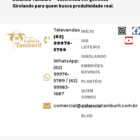
Girolando para quem busca produtividade real.
Televendas
INÍCIO
(62)
GIR
99976-
LEITEIRO
5789
GIROLANDO
WhatsApp:
EMBRIÕES
(62)
BOVINOS
99976-
5789 / (62)
PLANTÉIS
99983-
QUEM
1687
SOMOS
comercial@estanciatamburil.com.br
CONTATO
BLOG