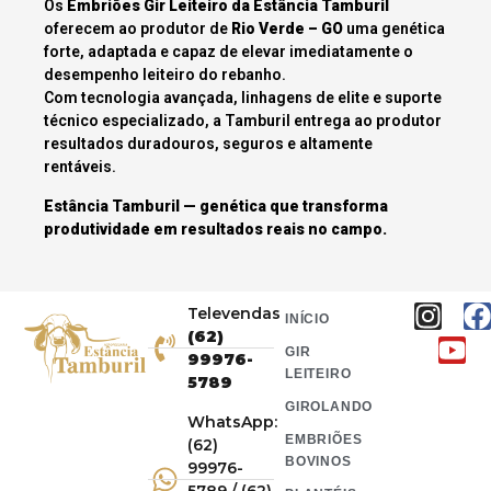
Os
Embriões Gir Leiteiro da Estância Tamburil
oferecem ao produtor de
Rio Verde – GO
uma genética
forte, adaptada e capaz de elevar imediatamente o
desempenho leiteiro do rebanho.
Com tecnologia avançada, linhagens de elite e suporte
técnico especializado, a Tamburil entrega ao produtor
resultados duradouros, seguros e altamente
rentáveis.
Estância Tamburil — genética que transforma
produtividade em resultados reais no campo.
Televendas
INÍCIO
(62)
GIR
99976-
LEITEIRO
5789
GIROLANDO
WhatsApp:
EMBRIÕES
(62)
BOVINOS
99976-
5789 / (62)