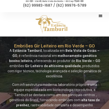
GO-020 – KM 40, Bela Vista de Goiás – GO Cep 75240-000
(62) 99983-1687 / (62) 99976-5789
Embriões Gir Leiteiro em Rio Verde – GO
A
Estância Tamburil
, localizada em
Bela Vista de Goiás –
GO
, é referência nacional em
melhoramento genético
bovino leiteiro
, oferecendo ao produtor de
Rio Verde – GO
embriões
Gir Leiteiro de altíssima qualidade
, produzidos
com rigor técnico, tecnologia avançada e seleção genética de
excelência.
Com infraestrutura moderna, laboratório próprio e uma
equipe especializada em biotecnologia reprodutiva, a
Tamburil se destaca como um dos principais centros
genéticos do Brasil, fornecendo embriões com
alta taxa de
prenhez
, rastreabilidade completa e desempenho