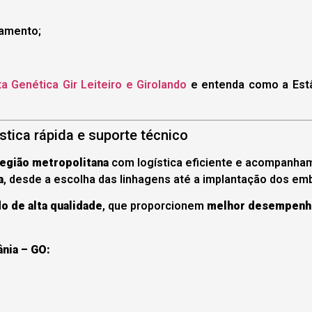
namento;
a Genética Gir Leiteiro e Girolando
e entenda como a Estâ
tica rápida e suporte técnico
região metropolitana
com logística eficiente e acompanham
a
, desde a escolha das linhagens até a implantação dos 
o de alta qualidade
, que proporcionem
melhor desempenho
nia – GO: