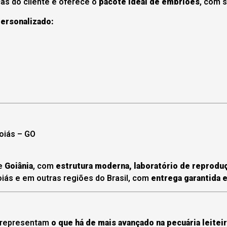
as do cliente e oferece o
pacote ideal de embriões
, com 
personalizado:
oiás – GO
de
Goiânia
, com
estrutura moderna, laboratório de reproduç
iás e em outras regiões do Brasil, com
entrega garantida 
representam
o que há de mais avançado na pecuária leiteir