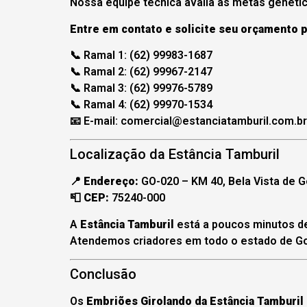
Nossa equipe técnica avalia as metas genétic
Entre em contato e solicite seu orçamento 
📞 Ramal 1: (62) 99983-1687
📞 Ramal 2: (62) 99967-2147
📞 Ramal 3: (62) 99976-5789
📞 Ramal 4: (62) 99970-1534
📧 E-mail:
comercial@estanciatamburil.com.br
Localização da Estância Tamburil
📍
Endereço:
GO-020 – KM 40, Bela Vista de G
📮
CEP:
75240-000
A
Estância Tamburil
está a poucos minutos 
Atendemos criadores em todo o estado de Go
Conclusão
Os
Embriões Girolando da Estância Tamburil