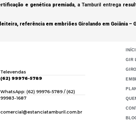
rtificação e genética premiada
, a Tamburil entrega
resul
leiteira, referência em embriões Girolando em Goiânia – 
INÍC
GIR 
GIR
Televendas
(62) 99976-5789
EMB
PLA
WhatsApp: (62) 99976-5789 / (62)
99983-1687
QUE
CON
comercial@estanciatamburil.com.br
BLO