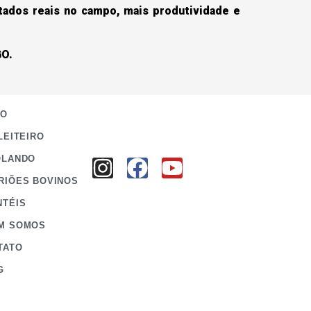
tados reais no campo, mais produtividade e
GO.
IO
LEITEIRO
OLANDO
RIÕES BOVINOS
NTÉIS
M SOMOS
TATO
G