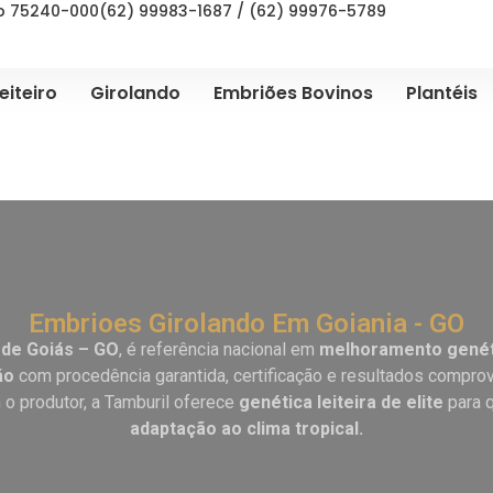
ep 75240-000
(62) 99983-1687 / (62) 99976-5789
eiteiro
Girolando
Embriões Bovinos
Plantéis
Embrioes Girolando Em Goiania - GO
 de Goiás – GO
, é referência nacional em
melhoramento genét
ão
com procedência garantida, certificação e resultados compr
o produtor, a Tamburil oferece
genética leiteira de elite
para 
adaptação ao clima tropical.