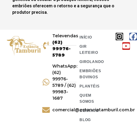
embriões oferecem o retorno e a segurança que o
produtor precisa.
Televendas
INÍCIO
(62)
GIR
99976-
LEITEIRO
5789
GIROLANDO
WhatsApp:
EMBRIÕES
(62)
BOVINOS
99976-
5789 / (62)
PLANTÉIS
99983-
QUEM
1687
SOMOS
comercial@estanciatamburil.com.br
CONTATO
BLOG