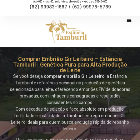
GO-020 – KM 40, Bela Vista de Goiás – GO Cep 75240-000
(62) 99983-1687 / (62) 99976-5789
Comprar Embrião Gir Leiteiro – Estância
Tamburil | Genética Pura para Alta Produção
de Leite
Se você deseja
comprar embrião Gir Leiteiro
, a Estância
Tamburil é referência nacional na produção de genética
selecionada para leite, oferecendo embriões FIV de doadoras
provadas, com linhagens consagradas e resultados
consistentes no campo.
Com décadas de seleção e foco absoluto em produção,
fertilidade e rusticidade, a Tamburil entrega embriões Gir
Leiteiro ideais para quem busca evolução rápida do rebanho
leiteiro.
Para conhecer nossa história, filosofia e base genética,