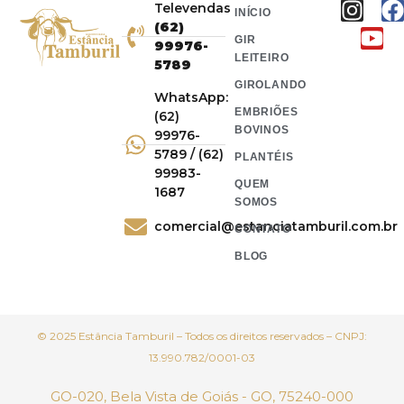
Televendas
INÍCIO
(62)
GIR
99976-
LEITEIRO
5789
GIROLANDO
WhatsApp:
EMBRIÕES
(62)
BOVINOS
99976-
5789 / (62)
PLANTÉIS
99983-
QUEM
1687
SOMOS
comercial@estanciatamburil.com.br
CONTATO
BLOG
© 2025 Estância Tamburil – Todos os direitos reservados – CNPJ:
13.990.782/0001-03
GO-020, Bela Vista de Goiás - GO, 75240-000