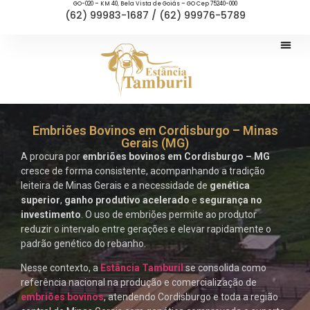
GO-020 – KM 40, Bela Vista de Goiás – GO Cep 75240-000
(62) 99983-1687 / (62) 99976-5789
Embriões Bovinos em Cordisburgo – Minas
Gerais (MG)
A procura por
embriões bovinos em Cordisburgo – MG
cresce de forma consistente, acompanhando a tradição
leiteira de Minas Gerais e a necessidade de
genética
superior
,
ganho produtivo acelerado
e
segurança no
investimento
. O uso de embriões permite ao produtor
reduzir o intervalo entre gerações e elevar rapidamente o
padrão genético do rebanho.
Nesse contexto, a
Estância Tamburil
se consolida como
referência nacional na produção e comercialização de
embriões bovinos
, atendendo Cordisburgo e toda a região