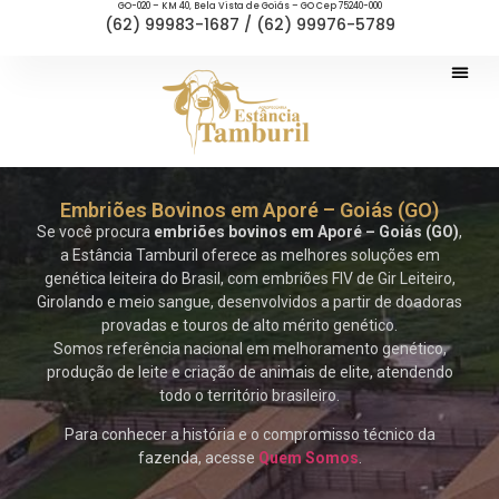
GO-020 – KM 40, Bela Vista de Goiás – GO Cep 75240-000
(62) 99983-1687 / (62) 99976-5789
Embriões Bovinos em Aporé – Goiás (GO)
Se você procura
embriões bovinos em Aporé – Goiás (GO)
,
a Estância Tamburil oferece as melhores soluções em
genética leiteira do Brasil, com embriões FIV de Gir Leiteiro,
Girolando e meio sangue, desenvolvidos a partir de doadoras
provadas e touros de alto mérito genético.
Somos referência nacional em melhoramento genético,
produção de leite e criação de animais de elite, atendendo
todo o território brasileiro.
Para conhecer a história e o compromisso técnico da
fazenda, acesse
Quem Somos
.