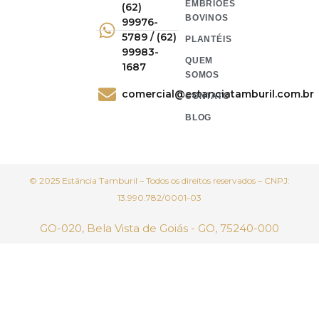
EMBRIÕES
(62)
BOVINOS
99976-
5789 / (62)
PLANTÉIS
99983-
QUEM
1687
SOMOS
comercial@estanciatamburil.com.br
CONTATO
BLOG
© 2025 Estância Tamburil – Todos os direitos reservados – CNPJ:
13.990.782/0001-03
GO-020, Bela Vista de Goiás - GO, 75240-000