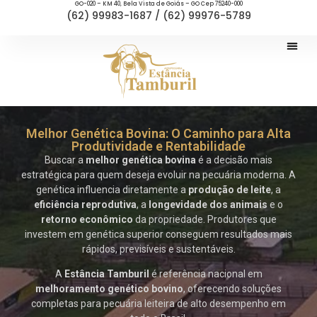
GO-020 – KM 40, Bela Vista de Goiás – GO Cep 75240-000
(62) 99983-1687 / (62) 99976-5789
Melhor Genética Bovina: O Caminho para Alta
Produtividade e Rentabilidade
Buscar a
melhor genética bovina
é a decisão mais
estratégica para quem deseja evoluir na pecuária moderna. A
genética influencia diretamente a
produção de leite
, a
eficiência reprodutiva
, a
longevidade dos animais
e o
retorno econômico
da propriedade. Produtores que
investem em genética superior conseguem resultados mais
rápidos, previsíveis e sustentáveis.
A
Estância Tamburil
é referência nacional em
melhoramento genético bovino
, oferecendo soluções
completas para pecuária leiteira de alto desempenho em