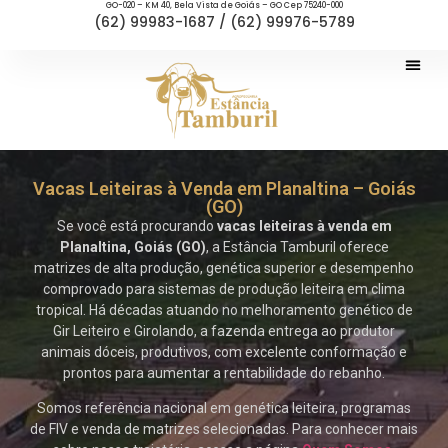
GO-020 – KM 40, Bela Vista de Goiás – GO Cep 75240-000
(62) 99983-1687 / (62) 99976-5789
Vacas Leiteiras à Venda em Planaltina – Goiás
(GO)
Se você está procurando
vacas leiteiras à venda em
Planaltina, Goiás (GO)
, a Estância Tamburil oferece
matrizes de alta produção, genética superior e desempenho
comprovado para sistemas de produção leiteira em clima
tropical. Há décadas atuando no melhoramento genético de
Gir Leiteiro e Girolando, a fazenda entrega ao produtor
animais dóceis, produtivos, com excelente conformação e
prontos para aumentar a rentabilidade do rebanho.
Somos referência nacional em genética leiteira, programas
de FIV e venda de matrizes selecionadas. Para conhecer mais