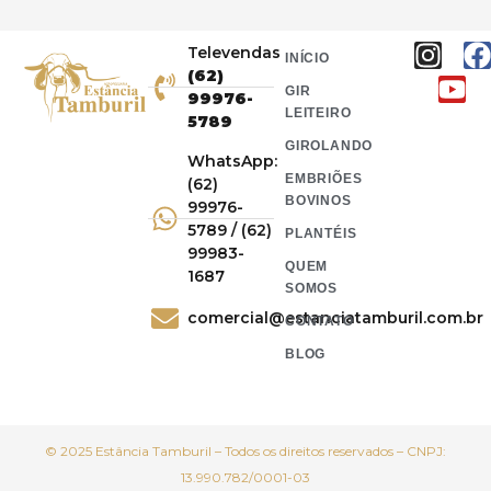
Televendas
INÍCIO
(62)
GIR
99976-
LEITEIRO
5789
GIROLANDO
WhatsApp:
EMBRIÕES
(62)
BOVINOS
99976-
5789 / (62)
PLANTÉIS
99983-
QUEM
1687
SOMOS
comercial@estanciatamburil.com.br
CONTATO
BLOG
© 2025 Estância Tamburil – Todos os direitos reservados – CNPJ:
13.990.782/0001-03