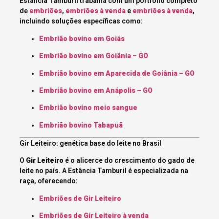
Estância Tamburil trabalha com um portfólio completo
de
embriões
,
embriões à venda
e
embriões à venda
,
incluindo soluções específicas como:
Embrião bovino em Goiás
Embrião bovino em Goiânia – GO
Embrião bovino em Aparecida de Goiânia – GO
Embrião bovino em Anápolis – GO
Embrião bovino meio sangue
Embrião bovino Tabapuã
Gir Leiteiro: genética base do leite no Brasil
O
Gir Leiteiro
é o alicerce do crescimento do gado de
leite no país. A Estância Tamburil é especializada na
raça, oferecendo:
Embriões de Gir Leiteiro
Embriões de Gir Leiteiro à venda