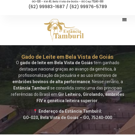
GO-020 – KM 40, Bela Vista de Goiás – GO Cep 75240-000
(62) 99983-1687 / (62) 99976-5789
Gado de Leite em Bela Vista de Goiás
O
gado de leite em Bela Vista de Goiás
tem ganhado
destaque nacional graças ao avanço da genética, à
profissionalização da pecuária e ao uso intensivo de
embriões bovinos de alta performance
. Nesse cenário, a
Estância Tamburil
se consolida como uma das principais
referências do Brasil em
Gir Leiteiro, Girolando, embriões
FIV e genética leiteira superior
.
Endereço da Estância Tamburil:
GO-020, Bela Vista de Goiás – GO, 75240-000